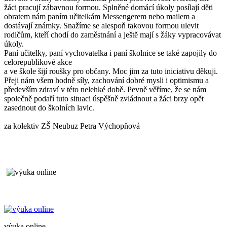
žáci pracují zábavnou formou. Splněné domácí úkoly posílají děti
obratem nám paním učitelkám Messengerem nebo mailem a
dostávají známky. Snažíme se alespoň takovou formou ulevit
rodičům, kteří chodí do zaměstnání a ještě mají s žáky vypracovávat
úkoly.
Paní učitelky, paní vychovatelka i paní školnice se také zapojily do
celorepublikové akce
a ve škole šijí roušky pro občany. Moc jim za tuto iniciativu děkuji.
Přeji nám všem hodně síly, zachování dobré mysli i optimismu a
především zdraví v této nelehké době. Pevně věříme, že se nám
společně podaří tuto situaci úspěšně zvládnout a žáci brzy opět
zasednout do školních lavic.
za kolektiv ZŠ Neubuz Petra Výchopňová
výuka online