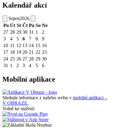
Kalendář akcí
Srpen
2026
Po
Út
St
Čt
Pá
So
Ne
27
28
29
30
31
1
2
3
4
5
6
7
8
9
10
11
12
13
14
15
16
17
18
19
20
21
22
23
24
25
26
27
28
29
30
31
1
2
3
4
5
6
Mobilní aplikace
Sledujte informace z našeho webu v
mobilní aplikaci –
V OBRAZE.
Volně ke stažení: