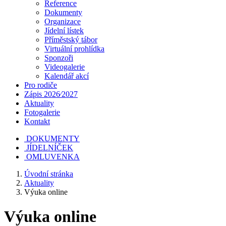
Reference
Dokumenty
Organizace
Jídelní lístek
Příměstský tábor
Virtuální prohlídka
Sponzoři
Videogalerie
Kalendář akcí
Pro rodiče
Zápis 2026⁄2027
Aktuality
Fotogalerie
Kontakt
DOKUMENTY
JÍDELNÍČEK
OMLUVENKA
Úvodní stránka
Aktuality
Výuka online
Výuka online