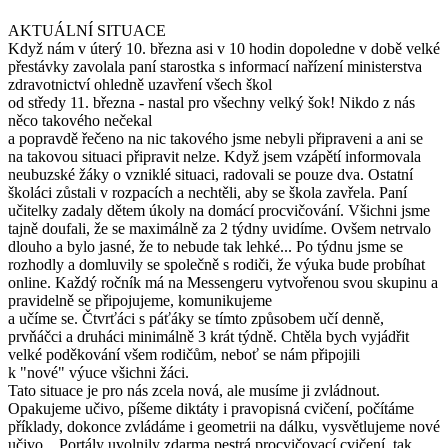
AKTUÁLNÍ SITUACE
Když nám v úterý 10. března asi v 10 hodin dopoledne v době velké
přestávky zavolala paní starostka s informací nařízení ministerstva
zdravotnictví ohledně uzavření všech škol
od středy 11. března - nastal pro všechny velký šok! Nikdo z nás
něco takového nečekal
a popravdě řečeno na nic takového jsme nebyli připraveni a ani se
na takovou situaci připravit nelze. Když jsem vzápětí informovala
neubuzské žáky o vzniklé situaci, radovali se pouze dva. Ostatní
školáci zůstali v rozpacích a nechtěli, aby se škola zavřela. Paní
učitelky zadaly dětem úkoly na domácí procvičování. Všichni jsme
tajně doufali, že se maximálně za 2 týdny uvidíme. Ovšem netrvalo
dlouho a bylo jasné, že to nebude tak lehké... Po týdnu jsme se
rozhodly a domluvily se společně s rodiči, že výuka bude probíhat
online. Každý ročník má na Messengeru vytvořenou svou skupinu a
pravidelně se připojujeme, komunikujeme
a učíme se. Čtvrťáci s páťáky se tímto způsobem učí denně,
prvňáčci a druháci minimálně 3 krát týdně. Chtěla bych vyjádřit
velké poděkování všem rodičům, neboť se nám připojili
k "nové" výuce všichni žáci.
Tato situace je pro nás zcela nová, ale musíme ji zvládnout.
Opakujeme učivo, píšeme diktáty i pravopisná cvičení, počítáme
příklady, dokonce zvládáme i geometrii na dálku, vysvětlujeme nové
učivo... Portály uvolnily zdarma pestrá procvičovací cvičení, tak