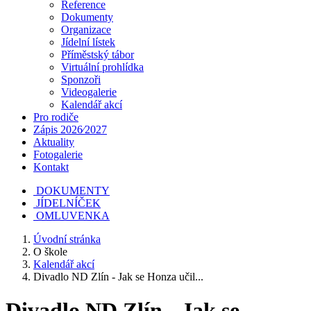
Reference
Dokumenty
Organizace
Jídelní lístek
Příměstský tábor
Virtuální prohlídka
Sponzoři
Videogalerie
Kalendář akcí
Pro rodiče
Zápis 2026⁄2027
Aktuality
Fotogalerie
Kontakt
DOKUMENTY
JÍDELNÍČEK
OMLUVENKA
Úvodní stránka
O škole
Kalendář akcí
Divadlo ND Zlín - Jak se Honza učil...
Divadlo ND Zlín - Jak se