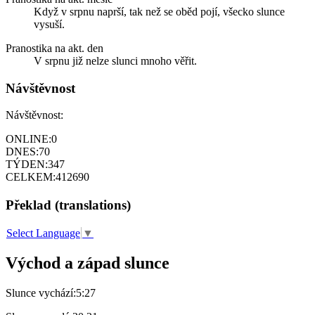
Když v srpnu naprší, tak než se oběd pojí, všecko slunce
vysuší.
Pranostika na akt. den
V srpnu již nelze slunci mnoho věřit.
Návštěvnost
Návštěvnost:
ONLINE:
0
DNES:
70
TÝDEN:
347
CELKEM:
412690
Překlad (translations)
Select Language
▼
Východ a západ slunce
Slunce vychází:
5:27