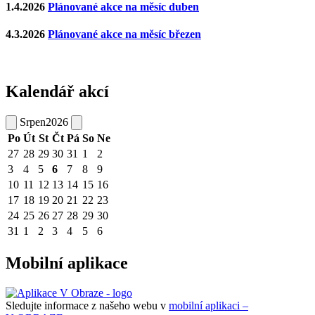
1.4.2026
Plánované akce na měsíc duben
4.3.2026
Plánované akce na měsíc březen
Kalendář akcí
Srpen
2026
Po
Út
St
Čt
Pá
So
Ne
27
28
29
30
31
1
2
3
4
5
6
7
8
9
10
11
12
13
14
15
16
17
18
19
20
21
22
23
24
25
26
27
28
29
30
31
1
2
3
4
5
6
Mobilní aplikace
Sledujte informace z našeho webu v
mobilní aplikaci –