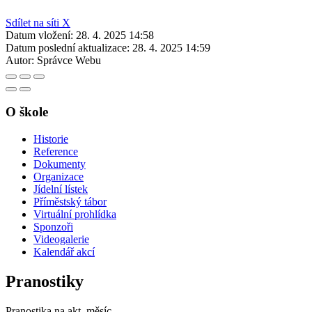
Sdílet na síti X
Datum vložení:
28. 4. 2025 14:58
Datum poslední aktualizace:
28. 4. 2025 14:59
Autor:
Správce Webu
O škole
Historie
Reference
Dokumenty
Organizace
Jídelní lístek
Příměstský tábor
Virtuální prohlídka
Sponzoři
Videogalerie
Kalendář akcí
Pranostiky
Pranostika na akt. měsíc