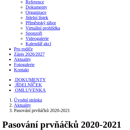
Reference
Dokumenty
Organizace
Jídelní lístek
Příměstský tábor
Virtuální prohlídka
Sponzoři
Videogalerie
Kalendář akcí
Pro rodiče
Zápis 2026⁄2027
Aktuality
Fotogalerie
Kontakt
DOKUMENTY
JÍDELNÍČEK
OMLUVENKA
Úvodní stránka
Aktuality
Pasování prvňáčků 2020-2021
Pasování prvňáčků 2020-2021