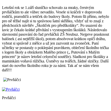
Letošní rok se 1.září sluníčko schovalo za mraky, čerstvým
prvňáčkům to ale vůbec nevadilo. Vesele si kráčeli v doprovodu
rodičů, prarodičů a tetiček do budovy školy. Potom šli přímo, nebylo
pro ně těžké najít si tu správnou šatní skříňku, vždyť už to znají z
předchozích návštěv „Školiček pro předškoláky“. Po usazení do
lavic je čekalo krátké přivítání s vystoupením školáků. Následovalo
slavnostní pasování do řad prvňáčků ZŠ Neubuz. Nejprve prasknout
balónek ( asi nejtěžší úkol), potom absolvovat krátkou opičí dráhu,
vybrat si správně z měšce a už jen zazvonit na zvoneček. Paní
učitelky se postaraly o poklepání pravítkem, oblečení školního trička
s logem školy a obrázkem Malého prince („ Putování s Malým
princem“ je název letošní celoroční soutěže). Sladkost pro školáky a
maminkám voňavá růžička. Úsměvy na tvářích, žádné slzičky. Další
start do nového školního roku je za námi. Tak ať se nám všem
daří!!!
Prvňáčci