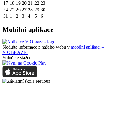
17
18
19
20
21
22
23
24
25
26
27
28
29
30
31
1
2
3
4
5
6
Mobilní aplikace
Sledujte informace z našeho webu v
mobilní aplikaci –
V OBRAZE.
Volně ke stažení: