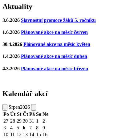
Aktuality
3.6.2026
Slavnostní promoce žáků 5. ročníku
1.6.2026
Plánované akce na měsíc červen
30.4.2026
Plánované akce na měsíc květen
1.4.2026
Plánované akce na měsíc duben
4.3.2026
Plánované akce na měsíc březen
Kalendář akcí
Srpen
2026
Po
Út
St
Čt
Pá
So
Ne
27
28
29
30
31
1
2
3
4
5
6
7
8
9
10
11
12
13
14
15
16