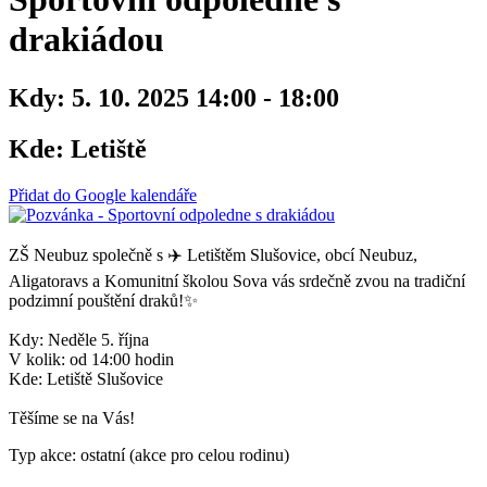
drakiádou
Kdy:
5. 10. 2025 14:00 - 18:00
Kde:
Letiště
Přidat do Google kalendáře
ZŠ Neubuz společně s ✈️ Letištěm Slušovice, obcí Neubuz,
Aligatoravs a Komunitní školou Sova vás srdečně zvou na tradiční
podzimní pouštění draků!✨
Kdy: Neděle 5. října
V kolik: od 14:00 hodin
Kde: Letiště Slušovice
Těšíme se na Vás!
Typ akce: ostatní (akce pro celou rodinu)