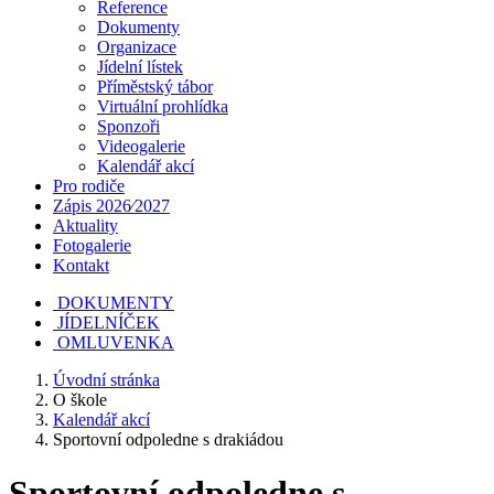
Reference
Dokumenty
Organizace
Jídelní lístek
Příměstský tábor
Virtuální prohlídka
Sponzoři
Videogalerie
Kalendář akcí
Pro rodiče
Zápis 2026⁄2027
Aktuality
Fotogalerie
Kontakt
DOKUMENTY
JÍDELNÍČEK
OMLUVENKA
Úvodní stránka
O škole
Kalendář akcí
Sportovní odpoledne s drakiádou
Sportovní odpoledne s