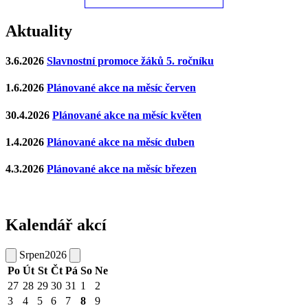
Aktuality
3.6.2026
Slavnostní promoce žáků 5. ročníku
1.6.2026
Plánované akce na měsíc červen
30.4.2026
Plánované akce na měsíc květen
1.4.2026
Plánované akce na měsíc duben
4.3.2026
Plánované akce na měsíc březen
Kalendář akcí
Srpen
2026
Po
Út
St
Čt
Pá
So
Ne
27
28
29
30
31
1
2
3
4
5
6
7
8
9