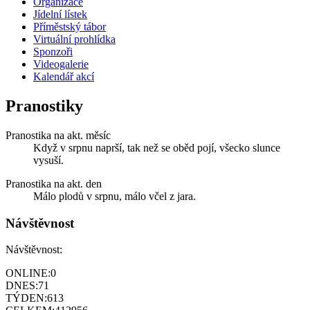
Organizace
Jídelní lístek
Příměstský tábor
Virtuální prohlídka
Sponzoři
Videogalerie
Kalendář akcí
Pranostiky
Pranostika na akt. měsíc
Když v srpnu naprší, tak než se oběd pojí, všecko slunce
vysuší.
Pranostika na akt. den
Málo plodů v srpnu, málo včel z jara.
Návštěvnost
Návštěvnost:
ONLINE:
0
DNES:
71
TÝDEN:
613